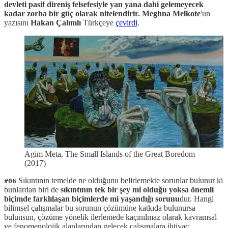
devleti pasif direniş felsefesiyle yan yana dahi gelemeyecek
kadar zorba bir güç olarak nitelendirir.
Meghna Melkote
'un
yazısını
Hakan Çalımlı
Türkçeye
çevirdi
.
Agim Meta, The Small Islands of the Great Boredom
(2017)
Sıkıntının temelde ne olduğunu belirlemekte sorunlar bulunur ki
#06
bunlardan biri de
sıkıntının tek bir şey mi olduğu yoksa önemli
biçimde farklılaşan biçimlerde mi yaşandığı sorunu
dur. Hangi
bilimsel çalışmalar bu sorunun çözümüne katkıda bulunursa
bulunsun, çözüme yönelik ilerlemede kaçınılmaz olarak kavramsal
ve fenomenolojik alanlarından gelecek çalışmalara ihtiyaç