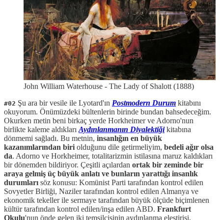
John William Waterhouse - The Lady of Shalott (1888)
Şu ara bir vesile ile Lyotard'ın
Postmodern Durum
kitabını
#02
okuyorum. Önümüzdeki bültenlerin birinde bundan bahsedeceğim.
Okurken metin beni birkaç yerde Horkheimer ve Adorno'nun
birlikte kaleme aldıkları
Aydınlanmanın Diyalektiği
kitabına
dönmemi sağladı. Bu metnin,
insanlığın en büyük
kazanımlarından biri
olduğunu dile getirmeliyim,
bedeli ağır olsa
da
. Adorno ve Horkheimer, totalitarizmin istilasına maruz kaldıkları
bir dönemden bildiriyor. Çeşitli açılardan
ortak bir zeminde bir
araya gelmiş üç büyük anlatı ve bunların yarattığı insanlık
durumları
söz konusu: Komünist Parti tarafından kontrol edilen
Sovyetler Birliği, Naziler tarafından kontrol edilen Almanya ve
ekonomik tekeller ile sermaye tarafından büyük ölçüde biçimlenen
kültür tarafından kontrol edilen/inşa edilen ABD.
Frankfurt
Okulu
'nun önde gelen iki temsilcisinin aydınlanma eleştirisi,