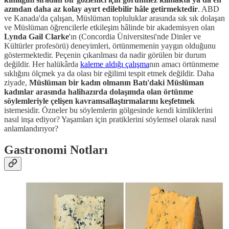
azından daha az kolay ayırt edilebilir hâle getirmektedir
. ABD
ve Kanada'da çalışan, Müslüman topluluklar arasında sık sık dolaşan
ve Müslüman öğrencilerle etkileşim hâlinde bir akademisyen olan
Lynda Gail Clarke
'ın (Concordia Üniversitesi'nde Dinler ve
Kültürler profesörü) deneyimleri, örtünmemenin yaygın olduğunu
göstermektedir. Peçenin çıkarılması da nadir görülen bir durum
değildir. Her halükârda
kaleme aldığı çalışma
nın amacı örtünmeme
sıklığını ölçmek ya da olası bir eğilimi tespit etmek değildir. Daha
ziyade,
Müslüman bir kadın olmanın Batı'daki Müslüman
kadınlar arasında halihazırda dolaşımda olan örtünme
söylemleriyle çelişen kavramsallaştırmalarını keşfetmek
istemesidir. Özneler bu söylemlerin gölgesinde kendi kimliklerini
nasıl inşa ediyor? Yaşamları için pratiklerini söylemsel olarak nasıl
anlamlandırıyor?
Gastronomi Notları