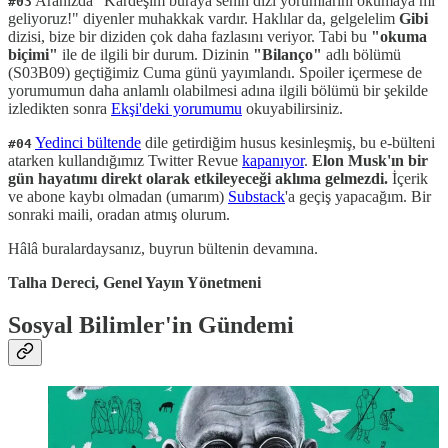
Aranızda "Kardeşim buraya senin dizi yorumlarını okumaya mı
#03
geliyoruz!" diyenler muhakkak vardır. Haklılar da, gelgelelim
Gibi
dizisi, bize bir diziden çok daha fazlasını veriyor. Tabi bu
"okuma
biçimi"
ile de ilgili bir durum. Dizinin
"Bilanço"
adlı bölümü
(S03B09) geçtiğimiz Cuma günü yayımlandı. Spoiler içermese de
yorumumun daha anlamlı olabilmesi adına ilgili bölümü bir şekilde
izledikten sonra
Ekşi'deki yorumumu
okuyabilirsiniz.
Yedinci bültende
dile getirdiğim husus kesinleşmiş, bu e-bülteni
#04
atarken kullandığımız Twitter Revue
kapanıyor
.
Elon Musk'ın bir
gün hayatımı direkt olarak etkileyeceği aklıma gelmezdi.
İçerik
ve abone kaybı olmadan (umarım)
Substack
'a geçiş yapacağım. Bir
sonraki maili, oradan atmış olurum.
Hâlâ buralardaysanız, buyrun bültenin devamına.
Talha Dereci, Genel Yayın Yönetmeni
Sosyal Bilimler'in Gündemi