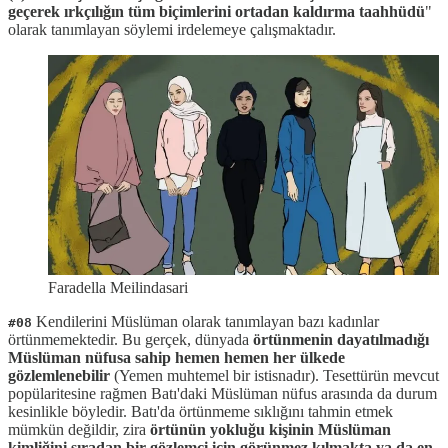
geçerek ırkçılığın tüm biçimlerini ortadan kaldırma taahhüdü
"
olarak tanımlayan söylemi irdelemeye çalışmaktadır.
Faradella Meilindasari
Kendilerini Müslüman olarak tanımlayan bazı kadınlar
#08
örtünmemektedir. Bu gerçek, dünyada
örtünmenin dayatılmadığı
Müslüman nüfusa sahip hemen hemen her ülkede
gözlemlenebilir
(Yemen muhtemel bir istisnadır). Tesettürün mevcut
popülaritesine rağmen Batı'daki Müslüman nüfus arasında da durum
kesinlikle böyledir. Batı'da örtünmeme sıklığını tahmin etmek
mümkün değildir, zira
örtünün yokluğu kişinin Müslüman
kimliğini sıradan bir gözlemci için görünmez kılmakta ya da en