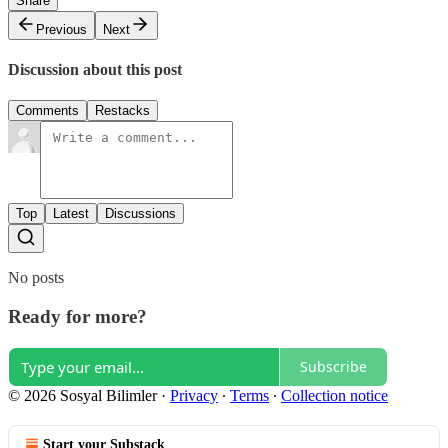
Share
Previous
Next
Discussion about this post
Comments
Restacks
Top
Latest
Discussions
No posts
Ready for more?
Subscribe
© 2026 Sosyal Bilimler
·
Privacy
∙
Terms
∙
Collection notice
Start your Substack