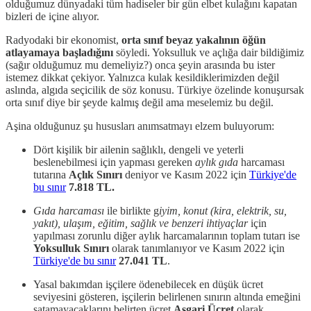
olduğumuz dünyadaki tüm hadiseler bir gün elbet kulağını kapatan
bizleri de içine alıyor.
Radyodaki bir ekonomist,
orta sınıf beyaz yakalının öğün
atlayamaya başladığını
söyledi. Yoksulluk ve açlığa dair bildiğimiz
(sağır olduğumuz mu demeliyiz?) onca şeyin arasında bu ister
istemez dikkat çekiyor. Yalnızca kulak kesildiklerimizden değil
aslında, algıda seçicilik de söz konusu. Türkiye özelinde konuşursak
orta sınıf diye bir şeyde kalmış değil ama meselemiz bu değil.
Aşina olduğunuz şu hususları anımsatmayı elzem buluyorum:
Dört kişilik bir ailenin sağlıklı, dengeli ve yeterli
beslenebilmesi için yapması gereken
aylık gıda
harcaması
tutarına
Açlık Sınırı
deniyor ve Kasım 2022 için
Türkiye'de
bu sınır
7.818 TL.
Gıda harcaması
ile birlikte g
iyim, konut (kira, elektrik, su,
yakıt), ulaşım, eğitim, sağlık ve benzeri ihtiyaçlar
için
yapılması zorunlu diğer aylık harcamalarının toplam tutarı ise
Yoksulluk Sınırı
olarak tanımlanıyor ve Kasım 2022 için
Türkiye'de bu sınır
27.041 TL
.
Yasal bakımdan işçilere ödenebilecek en düşük ücret
seviyesini gösteren, işçilerin belirlenen sınırın altında emeğini
satamayacaklarını belirten ücret
Asgari Ücret
olarak