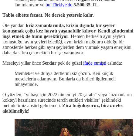
tanımlanıyor ve
bu Türkiye'de
5.500,35 TL.
Tablo elbette fecaat. Ne dersek yetersiz kalır.
Öte yandan
kriz zamanlarında, krizin dışında bir şeyler
konuşmak çoğu kez hayatı yaşanabilir kılıyor.
Kendi gündemini
inşa etmek de bunu gerektiriyor
. Hemen herkesin aynı şeyleri
konuştuğu, aynı şeyleri izlediği, aynı krizin mağduru olduğu bir
atmosferde herkes gibi aynı şeylerden dem vurmak yaşam enerjisini
daha da sıfıra çekmekten bir işe yaramıyor.
Meseleyi yıllar önce
Serdar
pek de güzel
ifade etmişti
aslında:
Memleket ve dünya dertlerini siz çözün. Ben küçük
meselelerin adamıyım. Bunlarla da birileri ilgilenmeli
nihayetinde.
O yüzden, "yılbaşı için 2022'nin en iyi 20 şarabı" veya "uzmanların
kokteyl hazırlama sürecinde tercih ettikleri viskiler" şeklindeki
metinlerimiz absürt gelmemeli.
Zira boğuluyoruz, biraz nefes
alabilmeliyiz!