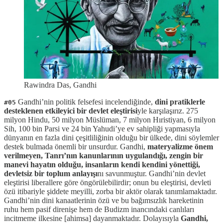
Rawindra Das, Gandhi
Gandhi’nin politik felsefesi incelendiğinde,
dini pratiklerle
#05
desteklenen etkileyici bir devlet eleştirisi
yle karşılaşırız. 275
milyon Hindu, 50 milyon Müslüman, 7 milyon Hıristiyan, 6 milyon
Sih, 100 bin Parsi ve 24 bin Yahudi’ye ev sahipliği yapmasıyla
dünyanın en fazla dini çeşitliliğinin olduğu bir ülkede, dini söylemler
destek bulmada önemli bir unsurdur. Gandhi,
materyalizme önem
verilmeyen, Tanrı’nın kanunlarının uygulandığı, zengin bir
manevi hayatın olduğu, insanların kendi kendini yönettiği,
devletsiz bir toplum anlayışı
nı savunmuştur. Gandhi’nin devlet
eleştirisi liberallere göre öngörülebilirdir; onun bu eleştirisi, devleti
özü itibariyle şiddete meyilli, zorba bir aktör olarak tanımlamaktadır.
Gandhi’nin dini kanaatlerinin özü ve bu bağımsızlık hareketinin
ruhu hem pasif direnişe hem de Budizm inancındaki canlıları
incitmeme ilkesine [ahimsa] dayanmaktadır. Dolayısıyla
Gandhi,