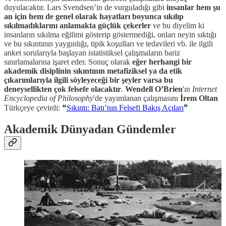
duyulacaktır. Lars Svendsen’in de vurguladığı gibi
insanlar hem şu
an için hem de genel olarak hayatları boyunca sıkılıp
sıkılmadıklarını anlamakta güçlük çekerler
ve bu diyelim ki
insanların sıkılma eğilimi gösterip göstermediği, onları neyin sıktığı
ve bu sıkıntının yaygınlığı, tipik koşulları ve tedavileri vb. ile ilgili
anket sorularıyla başlayan istatistiksel çalışmaların bariz
sınırlamalarına işaret eder. Sonuç olarak
eğer herhangi bir
akademik disiplinin sıkıntının metafiziksel ya da etik
çıkarımlarıyla ilgili söyleyeceği bir şeyler varsa bu
deneysellikten çok felsefe olacaktır
.
Wendell O’Brien
'ın
Internet
Encyclopedia of Philosophy
'de yayımlanan çalışmasını
İrem Oltan
Türkçeye çevirdi: ❝
Sıkıntı: Batı’nın Felsefi Bakış Açıları
❞
Akademik Dünyadan Gündemler