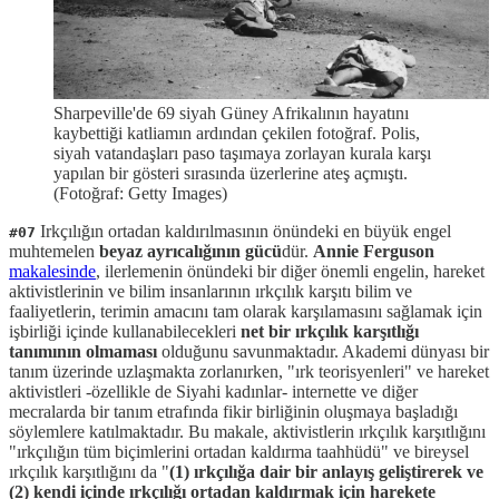
Sharpeville'de 69 siyah Güney Afrikalının hayatını
kaybettiği katliamın ardından çekilen fotoğraf. Polis,
siyah vatandaşları paso taşımaya zorlayan kurala karşı
yapılan bir gösteri sırasında üzerlerine ateş açmıştı.
(Fotoğraf: Getty Images)
Irkçılığın ortadan kaldırılmasının önündeki en büyük engel
#07
muhtemelen
beyaz ayrıcalığının gücü
dür.
Annie Ferguson
makalesinde
, ilerlemenin önündeki bir diğer önemli engelin, hareket
aktivistlerinin ve bilim insanlarının ırkçılık karşıtı bilim ve
faaliyetlerin, terimin amacını tam olarak karşılamasını sağlamak için
işbirliği içinde kullanabilecekleri
net bir ırkçılık karşıtlığı
tanımının olmaması
olduğunu savunmaktadır. Akademi dünyası bir
tanım üzerinde uzlaşmakta zorlanırken, "ırk teorisyenleri" ve hareket
aktivistleri -özellikle de Siyahi kadınlar- internette ve diğer
mecralarda bir tanım etrafında fikir birliğinin oluşmaya başladığı
söylemlere katılmaktadır. Bu makale, aktivistlerin ırkçılık karşıtlığını
"ırkçılığın tüm biçimlerini ortadan kaldırma taahhüdü" ve bireysel
ırkçılık karşıtlığını da "
(1) ırkçılığa dair bir anlayış geliştirerek ve
(2) kendi içinde ırkçılığı ortadan kaldırmak için harekete