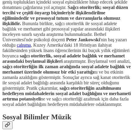
geniş toplulukları içindeki sosyal eşitsizliklere hitap edecek şekilde
donatması çağrılarına yol açmıştır.
Sağcı otoriterlik; sosyal düzen
tercihi ve çeşitli önyargı biçimleriyle ilişkilendirilme
eğilimindedir ve prososyal tutum ve davranışlarla olumsuz
ilişkilidir.
Bununla birlikte, sağcı otoriterlik ile sosyal adalete
bağlılık ve merhamet gibi prososyal yapılar arasındaki ilişkileri
inceleyen sınırlı sayıda araştırma bulunmaktadır. Bethel
Üniversitesi'nde psikoloji doçenti
Peter Jankowski
'nin baş yazarı
olduğu
çalışma
, Kuzey Amerika'daki 18 Hristiyan ilahiyat
fakültesinden yüksek lisans öğrencilerinin iki buçuk yıllık eğitimleri
boyunca
sağcı otoriterlik, sosyal adalete bağlılık ve merhamet
arasındaki boylamsal ilişkileri
araştırmıştır. Boylamsal veri analizi,
sağcı otoriterliğin ilk zaman aralığında sosyal adalete bağlılık ve
merhamet üzerinde olumsuz bir etki yarattığı
nı ve bu etkinin
zamanla azaldığını göstermiştir. Sonuçlar ayrıca sağ kanat otoriterlik
ile sosyal adalet bağlılığı arasında karşılıklı bir süreç olduğunu
göstermiştir. Pratik çıkarımlar,
sağcı otoriterliğin azaltılmasını
hedefleyen müdahalelerin sosyal adalet bağlılığını ve merhameti
artırma potansiyeli
ne ve sağcı otoriterliği azaltmak için daha fazla
sosyal adalet bağlılığını hedefleyen müdahalelere odaklanmıştır.
Sosyal Bilimler Müzik