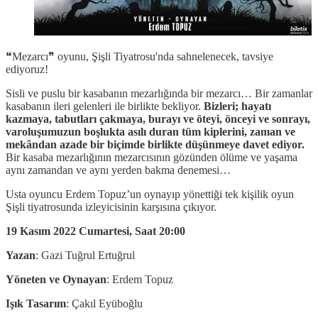
❝Mezarcı❞ oyunu, Şişli Tiyatrosu'nda sahnelenecek, tavsiye
ediyoruz!
Sisli ve puslu bir kasabanın mezarlığında bir mezarcı… Bir zamanlar
kasabanın ileri gelenleri ile birlikte bekliyor.
Bizleri; hayatı
kazmaya, tabutları çakmaya, burayı ve öteyi, önceyi ve sonrayı,
varoluşumuzun boşlukta asılı duran tüm kiplerini, zaman ve
mekândan azade bir biçimde birlikte düşünmeye davet ediyor.
Bir kasaba mezarlığının mezarcısının gözünden ölüme ve yaşama
aynı zamandan ve aynı yerden bakma denemesi…
Usta oyuncu Erdem Topuz’un oynayıp yönettiği tek kişilik oyun
Şişli tiyatrosunda izleyicisinin karşısına çıkıyor.
19 Kasım 2022 Cumartesi, Saat 20:00
Yazan
: Gazi Tuğrul Ertuğrul
Yöneten ve Oynayan
: Erdem Topuz
Işık Tasarım
: Çakıl Eyüboğlu