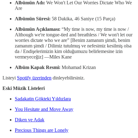
Albümün Adı:
We Won't Let Our Worries Dictate Who We
Are
Albümün Süresi:
58 Dakika, 46 Saniye (15 Parça)
Albümün Açıklaması:
“My time is now, my time is now /
Although we're tongue-tied and breathless / We won't let our
worries dictate who we are” [Benim zamanım şimdi, benim
zamanım şimdi / Dilimiz tutulmuş ve nefesimiz kesilmiş olsa
da / Endişelerimizin kim olduğumuzu belirlemesine izin
vermeyeceğiz] —Miles Kane
Albüm Kapak Resmi:
Mohamad Krizan
Listeyi
Spotify üzerinden
dinleyebilirsiniz.
Eski Müzik Listeleri
Sadakatin Gökteki Yıldızlara
You Hesitate and Move Away
Diken ve Adak
Precious Things are Lonely