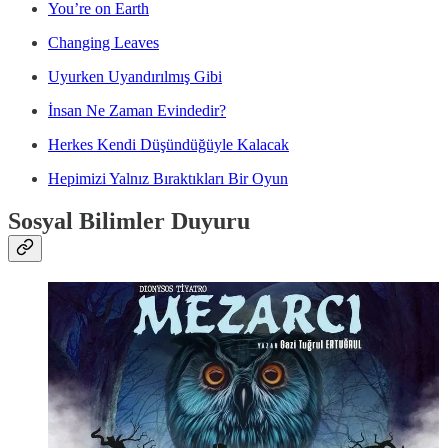
You’re on Earth
Changing Leaves
Uyurken Uyandırılmış Gibi
İnsan Ne Zaman Evindedir?
Herkes Kendi Düşündüğüyle Kalacak
Hepimizi Yalnız Bıraktıkları Bir Oyun
Sosyal Bilimler Duyuru