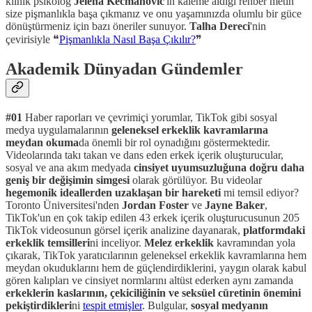
klinik psikolog
Jelena Kecmanovic
'in kaleme aldığı rehber metin
size pişmanlıkla başa çıkmanız ve onu yaşamınızda olumlu bir güce
dönüştürmeniz için bazı öneriler sunuyor.
Talha Dereci
'nin
çevirisiyle ❝
Pişmanlıkla Nasıl Başa Çıkılır?
❞
Akademik Dünyadan Gündemler
#01
Haber raporları ve çevrimiçi yorumlar, TikTok gibi sosyal
medya uygulamalarının
geleneksel erkeklik kavramlarına
meydan okuma
da önemli bir rol oynadığını göstermektedir.
Videolarında takı takan ve dans eden erkek içerik oluşturucular,
sosyal ve ana akım medyada
cinsiyet uyumsuzluğuna doğru daha
geniş bir değişimin simgesi
olarak görülüyor. Bu videolar
hegemonik ideallerden uzaklaşan bir hareketi
mi temsil ediyor?
Toronto Üniversitesi'nden
Jordan Foster
ve
Jayne Baker
,
TikTok'un en çok takip edilen 43 erkek içerik oluşturucusunun 205
TikTok videosunun görsel içerik analizine dayanarak,
platformdaki
erkeklik temsilleri
ni inceliyor.
Melez erkeklik
kavramından yola
çıkarak, TikTok yaratıcılarının geleneksel erkeklik kavramlarına hem
meydan okuduklarını hem de güçlendirdiklerini, yaygın olarak kabul
gören kalıpları ve cinsiyet normlarını altüst ederken aynı zamanda
erkeklerin kaslarının, çekiciliğinin ve seksüel cüretinin önemini
pekiştirdikleri
ni
tespit etmişler
. Bulgular,
sosyal medyanın