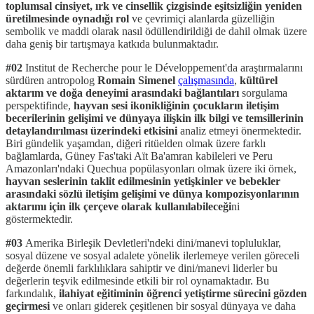
toplumsal cinsiyet, ırk ve cinsellik çizgisinde eşitsizliğin yeniden
üretilmesinde oynadığı rol
ve çevrimiçi alanlarda güzelliğin
sembolik ve maddi olarak nasıl ödüllendirildiği de dahil olmak üzere
daha geniş bir tartışmaya katkıda bulunmaktadır.
#02
Institut de Recherche pour le Développement'da araştırmalarını
sürdüren antropolog
Romain Simenel
çalışmasında
,
kültürel
aktarım ve doğa deneyimi arasındaki bağlantıları
sorgulama
perspektifinde,
hayvan sesi ikonikliğinin çocukların iletişim
becerilerinin gelişimi ve dünyaya ilişkin ilk bilgi ve temsillerinin
detaylandırılması üzerindeki etkisini
analiz etmeyi önermektedir.
Biri gündelik yaşamdan, diğeri ritüelden olmak üzere farklı
bağlamlarda, Güney Fas'taki Aït Ba'amran kabileleri ve Peru
Amazonları'ndaki Quechua popülasyonları olmak üzere iki örnek,
hayvan seslerinin taklit edilmesinin yetişkinler ve bebekler
arasındaki sözlü iletişim gelişimi ve dünya kompozisyonlarının
aktarımı için ilk çerçeve olarak kullanılabileceği
ni
göstermektedir.
#03
Amerika Birleşik Devletleri'ndeki dini/manevi topluluklar,
sosyal düzene ve sosyal adalete yönelik ilerlemeye verilen göreceli
değerde önemli farklılıklara sahiptir ve dini/manevi liderler bu
değerlerin teşvik edilmesinde etkili bir rol oynamaktadır. Bu
farkındalık,
ilahiyat eğitiminin öğrenci yetiştirme sürecini gözden
geçirmesi
ve onları giderek çeşitlenen bir sosyal dünyaya ve daha