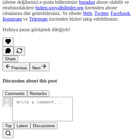
(abone değilseniz) e-posta bültenimize
buradan
abone olabilir ve
etrafınızdakilere
bulten.sosyalbilimler.org
üzerinden abone
olmalarını dile getirebilirsiniz. Ve elbette
Web
,
Twitter
,
Facebook
,
Instagram
ve
Telegram
üzerinden bizleri takip edebilirsiniz.
Haftaya pazar görüşmek dileğiyle!
Share
Previous
Next
Discussion about this post
Comments
Restacks
Top
Latest
Discussions